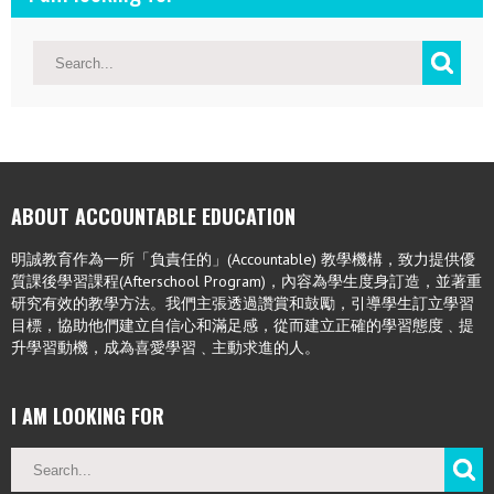
ABOUT ACCOUNTABLE EDUCATION
明誠教育作為一所「負責任的」(Accountable) 教學機構，致力提供優
質課後學習課程(Afterschool Program)，內容為學生度身訂造，並著重
研究有效的教學方法。我們主張透過讚賞和鼓勵，引導學生訂立學習
目標，協助他們建立自信心和滿足感，從而建立正確的學習態度﹑提
升學習動機，成為喜愛學習﹑主動求進的人。
I AM LOOKING FOR