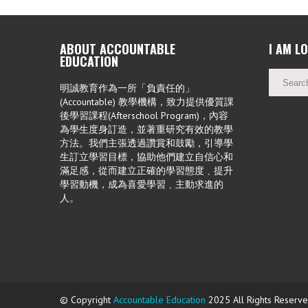
ABOUT ACCOUNTABLE
I AM L
EDUCATION
明誠教育作為一所「負責任的」
(Accountable) 教學機構，致力提供優質課
後學習課程(Afterschool Program)，內容
為學生度身訂造，並著重研究有效的教學
方法。我們主張透過讚賞和鼓勵，引導學
生訂立學習目標，協助他們建立自信心和
滿足感，從而建立正確的學習態度﹑提升
學習動機，成為喜愛學習﹑主動求進的
人。
© Copyright
Accountable Education
2025 All Rights Reserv