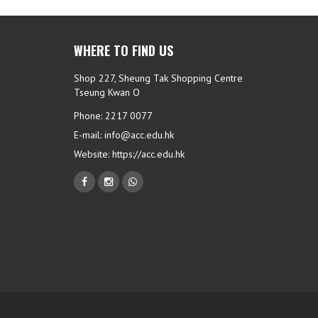
WHERE TO FIND US
Shop 227, Sheung Tak Shopping Centre
Tseung Kwan O
Phone: 2217 0077
E-mail:
info@acc.edu.hk
Website:
https://acc.edu.hk