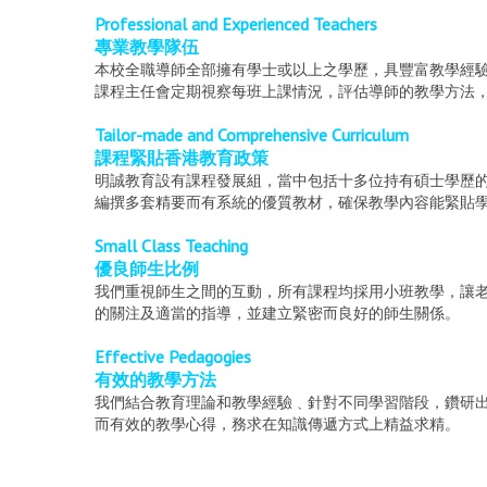
Professional and Experienced Teachers
專業教學隊伍
本校全職導師全部擁有學士或以上之學歷，具豐富教學經
課程主任會定期視察每班上課情況，評估導師的教學方法
Tailor-made and Comprehensive Curriculum
課程緊貼香港教育政策
明誠教育設有課程發展組，當中包括十多位持有碩士學歷
編撰多套精要而有系統的優質教材，確保教學內容能緊貼
Small Class Teaching
優良師生比例
我們重視師生之間的互動，所有課程均採用小班教學，讓
的關注及適當的指導，並建立緊密而良好的師生關係。
Effective Pedagogies
有效的教學方法
我們結合教育理論和教學經驗﹑針對不同學習階段，鑽研
而有效的教學心得，務求在知識傳遞方式上精益求精。