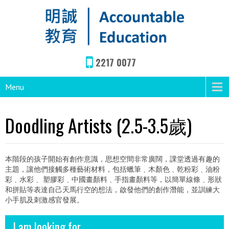
2217 0077
Menu
Doodling Artists (2.5-3.5歲)
本階段的孩子開始有創作意識，思想空間非常廣闊，課堂透過有趣的
主題，讓他們接觸多種藝術材料，包括蠟筆﹑木顏色﹑乾粉彩﹑油粉
彩﹑水彩﹑ 塑膠彩﹑中國畫顏料﹑手指畫顏料等，以簡單線條﹑形狀
和拼貼等表達自己天馬行空的想法，啟發他們的創作潛能，並訓練大
小手肌及刺激感官發展。
I am looking for