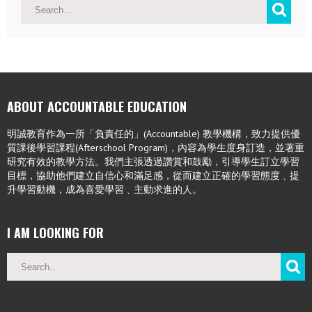
ABOUT ACCOUNTABLE EDUCATION
明誠教育作為一所「負責任的」(Accountable) 教學機構，致力提供優
質課後學習課程(Afterschool Program)，內容為學生度身訂造，並著重
研究有效的教學方法。我們主張透過讚賞和鼓勵，引導學生訂立學習
目標，協助他們建立自信心和滿足感，從而建立正確的學習態度﹑提
升學習動機，成為喜愛學習﹑主動求進的人。
I AM LOOKING FOR