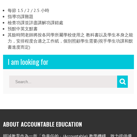
每節 1.5 / 2 / 2.5 小時
指導功課難題
檢查功課並詳盡講解功課錯處
預默中英文默書
其餘時間老師將按各同學所屬學校使用之 教科書以及學生本身之能
力，安排程度合適之工作紙，個別照顧學生需要(視乎學生功課和默
書進度而定)
I am looking for
ABOUT ACCOUNTABLE EDUCATION
明誠教育作為一所「負責任的」(Accountable) 教學機構，致力提供優