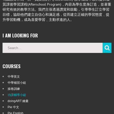
質課後學習課程(Afterschool Program)，內容為學生度身訂造，並著重
研究有效的教學方法。我們主張透過讚賞和鼓勵，引導學生訂立學習
目標，協助他們建立自信心和滿足感，從而建立正確的學習態度﹑提
升學習動機，成為喜愛學習﹑主動求進的人。
I AM LOOKING FOR
COURSES
中學英文
中學補習小組
操卷訓練
功課輔導小組
doingART 繪畫
Pie 中文
Pie English